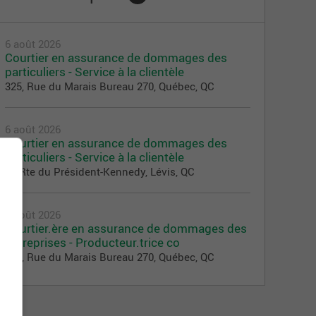
6 août 2026
Courtier en assurance de dommages des
particuliers - Service à la clientèle
325, Rue du Marais Bureau 270, Québec, QC
6 août 2026
Courtier en assurance de dommages des
particuliers - Service à la clientèle
50 Rte du Président-Kennedy, Lévis, QC
5 août 2026
Courtier.ère en assurance de dommages des
entreprises - Producteur.trice co
325, Rue du Marais Bureau 270, Québec, QC