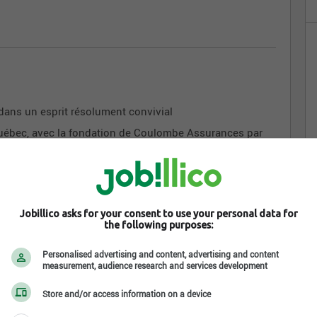
 dans un esprit résolument convivial
Québec, avec la fondation de Coulombe Assurances par
end l’entreprise en 2007, on n’y trouve que deux
 insufflé à l’entreprise une mission double : offrir un
Jobillico asks for your consent to use your personal data for
esprit résolument convivial.
the following purposes:
… et chacun s’emploie à offrir le meilleur soutien
rité d’offrir la protection qui convient le mieux à
Personalised advertising and content, advertising and content
measurement, audience research and services development
rnons, nous en faisons une valeur centrale, et c’est aussi
Store and/or access information on a device