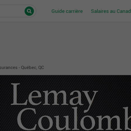
Guide carrière
Salaires au Cana
surances - Québec, QC