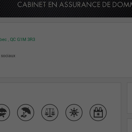
ébec , QC G1M 3R3
x sociaux