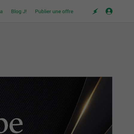
da
Blog J!
Publier une offre