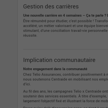
Gestion des carrières
Une nouvelle carrière en 4 semaines – Ça te parle 
Être rémunéré pour étudier, c’est possible ! Transf
accéléré, un métier valorisant et une équipe bienve
stimulant, d’une conciliation travail-vie personnel
réussite.
Implication communautaire
Notre engagement dans la communauté
Chez Telio Assurances, contribuer positivement à no
nous soutenons Centraide en mobilisant nos emplo
d’ici.
Au fil des ans, les campagnes Telio x Centraide 
soutenir des services essentiels. À titre d’exemple,
largement l’objectif fixé et illustrant la force de mo
Parce qu’au-delà d’assurer les gens, on tient à sou