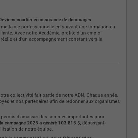
? Deviens courtier en assurance de dommages
orme ta vie professionnelle en suivant une formation en
illante. Avec notre Académie, profite d’un emploi
le réelle et d’un accompagnement constant vers la
tre collectivité fait partie de notre ADN. Chaque année,
yés et nos partenaires afin de redonner aux organismes
ont permis d’amasser des sommes importantes pour
la campagne 2025 a généré 103 815 $
, dépassant
bilisation de notre équipe.
tenir la communauté qui nous fait confiance.