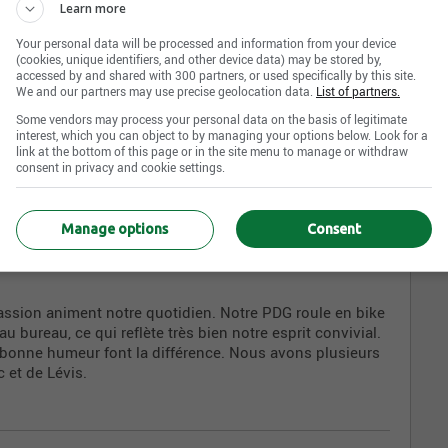
ait aller de soi. L’écoute, la qualité des échanges et la
Learn more
de ses propres amis, c’est cependant loin d’être la norme.
Your personal data will be processed and information from your device
n toujours, c’est pas plus dur d’être « smatte ».
(cookies, unique identifiers, and other device data) may be stored by,
accessed by and shared with 300 partners, or used specifically by this site.
We and our partners may use precise geolocation data.
List of partners.
Some vendors may process your personal data on the basis of legitimate
interest, which you can object to by managing your options below. Look for a
link at the bottom of this page or in the site menu to manage or withdraw
consent in privacy and cookie settings.
ces
Manage options
Consent
passion animent notre quotidien. Notre PDG roule en bike
u bureau, ce qui reflète très bien notre esprit convivial.
bonne humeur font la différence. Nous avons plusieurs
 et de Lévis.