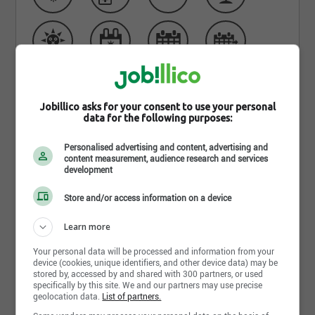
Jobillico asks for your consent to use your personal
data for the following purposes:
Personalised advertising and content, advertising and
content measurement, audience research and services
development
Store and/or access information on a device
Qui sommes-nous
Learn more
Nous sommes des spécialistes en équipement
Your personal data will be processed and information from your
d’élévation. Nous louons, vendons, inspectons,
device (cookies, unique identifiers, and other device data) may be
réparons et transportons chariots télescopiques,
stored by, accessed by and shared with 300 partners, or used
specifically by this site. We and our partners may use precise
plateformes élévatrices et nacelles partout au
geolocation data.
List of partners.
Québec. Chez Poulin Équipement, notre expertise,