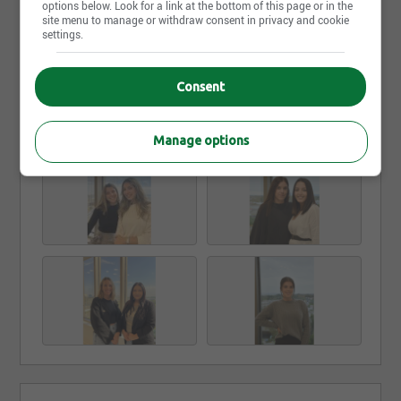
options below. Look for a link at the bottom of this page or in the
site menu to manage or withdraw consent in privacy and cookie
métiers techniques. Grâce à cette expertise, notre
settings.
équipe peut rapidement créer la symbiose parfaite
Lire la suite
candidats-employeurs.
Consent
Photos et vidéos
Manage options