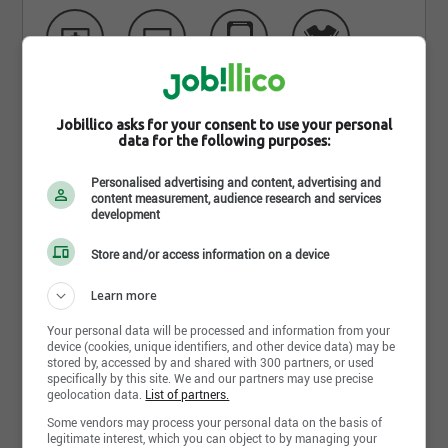
Jobillico asks for your consent to use your personal
data for the following purposes:
Personalised advertising and content, advertising and
content measurement, audience research and services
Qui sommes-nous
development
Store and/or access information on a device
MétierPlus
est un pionnier en matière de
recrutement pour les
métiers spécialisés
et
Learn more
techniques
, ainsi que pour les postes de cadres
Your personal data will be processed and information from your
dans les secteurs suivants:
institutionnel,
device (cookies, unique identifiers, and other device data) may be
stored by, accessed by and shared with 300 partners, or used
commercial, industriel léger et industriel lourd
.
specifically by this site. We and our partners may use precise
geolocation data.
List of partners.
Nos spécialistes en acquisition de talents
Some vendors may process your personal data on the basis of
legitimate interest, which you can object to by managing your
travaillent tous les jours des mandats liés aux