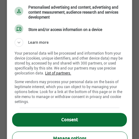
Personalised advertising and content, advertising and
Contribuez à l’innovation dans le diagnostic médical
content measurement, audience research and services
development
avec Meridian!
Meridian Bioscience produit les meilleures
Store and/or access information on a device
plateformes de diagnostic, des tests et offre des
formations et de l’accompagnement au personnel
Learn more
soignant pour les aider à apporter des réponses.
Your personal data will be processed and information from your
Description de l’entreprise
device (cookies, unique identifiers, and other device data) may be
stored by, accessed by and shared with 300 partners, or used
Située dans le Parc Technologique, nous sommes
specifically by this site. We and our partners may use precise
geolocation data.
List of partners.
près de 100 personnes passionnées qui contribuent
chaque jour à développer et produire les meilleurs
Some vendors may process your personal data on the basis of
produits de diagnostic moléculaires.
Lire la suite
legitimate interest, which you can object to by managing your
options below. Look for a link at the bottom of this page or in the
La technologie Meridian, reconnue par la
site menu to manage or withdraw consent in privacy and cookie
communauté scientifique, a reçu de nombreux prix,
settings.
dont notamment:
Photos et vidéos
Frost & Sullivan:
Consent
North American Entrepreneurial Company of the
Year Award in the Molecular Diagnostics Market
Manage options