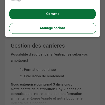
municipalité qui est axée sur le bien-être de
settings.
gens.
Nous offrons des aires de repos
Consent
confortables.
Télétravail possible selon la fonction
Lire la suite
occupée.
Manage options
Gestion des carrières
Possibilité d'évoluer dans l'entreprise selon vos
ambitions!
Formation continue
Évaluation de rendement
Nous entreprise comprend 3 divisions :
Notre centre de distribution Roy-Viandes de
connaisseurs, notre usine de transformation
alimentaire Rouge Viande et notre boucherie
Délecta plaisir cochon .