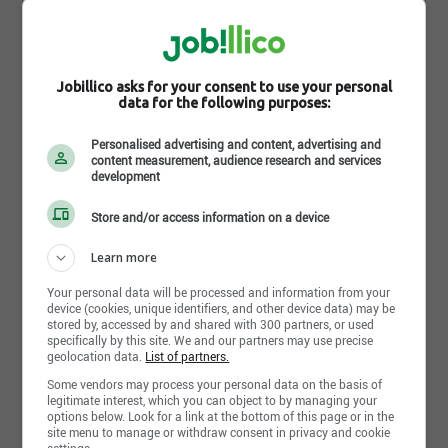
Photos et vidéos
Jobillico asks for your consent to use your personal
data for the following purposes:
Personalised advertising and content, advertising and
content measurement, audience research and services
development
Store and/or access information on a device
Learn more
Environnement de travail
Your personal data will be processed and information from your
device (cookies, unique identifiers, and other device data) may be
stored by, accessed by and shared with 300 partners, or used
Entreprise en pleine croissance qui ne
specifically by this site. We and our partners may use precise
cesse d'innover à travers plusieurs projets.
geolocation data.
List of partners.
Petites équipes de travail avec une très
Some vendors may process your personal data on the basis of
belle proximité.
legitimate interest, which you can object to by managing your
options below. Look for a link at the bottom of this page or in the
Notre entreprise est située dans une
site menu to manage or withdraw consent in privacy and cookie