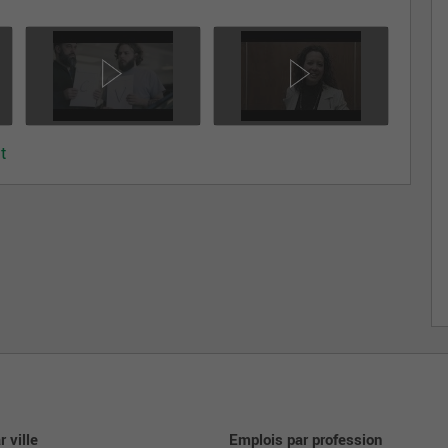
on et de la créativité de chaque employé. Nous
 constructive et le perfectionnement personnel. Notre
 l’écoute et près de nos employés.
ce, nous vous présentons les valeurs fondatrices qui se
t
r les employés de notre entreprise.
 le respect se définit par une écoute attentive, une
. Notre attitude positive et nos relations
ance et la simplicité règnent.
ec clarté et les informations sont véhiculées en toute
liquer activement chacun de nos clients dans les
e.
 ville
Emplois par profession