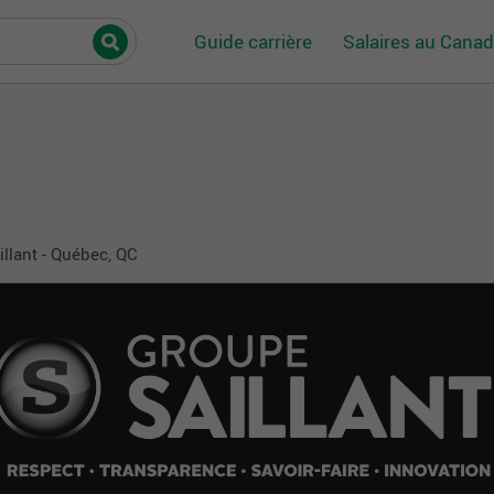
Guide carrière
Salaires au Cana
llant - Québec, QC