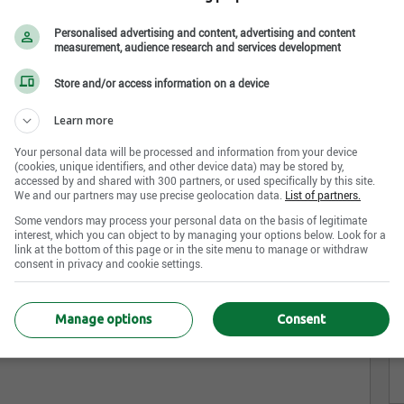
Personalised advertising and content, advertising and content
measurement, audience research and services development
Store and/or access information on a device
la région de Québec pour l’ensemble des
Learn more
uement du Groupe Saillant pour la satisfaction totale
essions se démarquent par la qualité de notre personnel
Your personal data will be processed and information from your device
(cookies, unique identifiers, and other device data) may be stored by,
nsi qu’année après année, nous sommes fiers d’être un
accessed by and shared with 300 partners, or used specifically by this site.
We and our partners may use precise geolocation data.
List of partners.
Grâce à notre faible roulement d’employés, nous pouvons
Some vendors may process your personal data on the basis of legitimate
dèles afin de leur offrir une qualité de service
interest, which you can object to by managing your options below. Look for a
link at the bottom of this page or in the site menu to manage or withdraw
consent in privacy and cookie settings.
Manage options
Consent
ndre ou de réparer des véhicules. C’est avoir la chance
ganisation dynamique, qui est source de fierté.