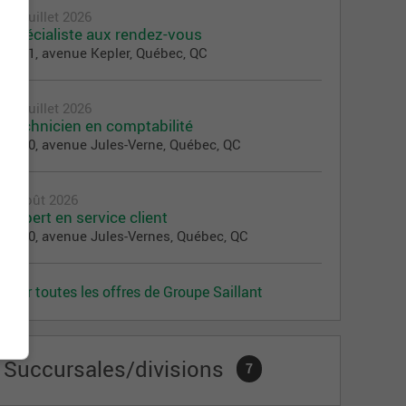
31 juillet 2026
Spécialiste aux rendez-vous
3001, avenue Kepler, Québec, QC
29 juillet 2026
Technicien en comptabilité
1900, avenue Jules-Verne, Québec, QC
6 août 2026
Expert en service client
1900, avenue Jules-Vernes, Québec, QC
Voir toutes les offres de Groupe Saillant
Succursales/divisions
7