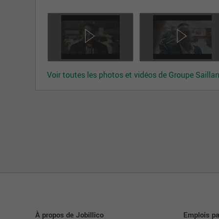
Nous reconnaissons l’importance de la collaborati
encourageons le travail d’équipe, la communication
politique de « porte ouverte » nous permet d’être à
VALEURS
Afin de perpétuer notre engagement vers l’excellen
Voir toutes les photos et vidéos de Groupe Saillan
trouvent au cœur de chacune des actions posées pa
Respect
Gravitant au cœur de notre philosophie d’entreprise,
communication active et des interactions courtoises
convivialesdonnent lieu à une ambiance où la confi
Transparence
Chacune des actions entreprises sont effectuées av
honnêteté à l’interne comme à l’externe, afin d’imp
processus pour qu’ils se sentent en toute confianc
À propos de Jobillico
Emplois par