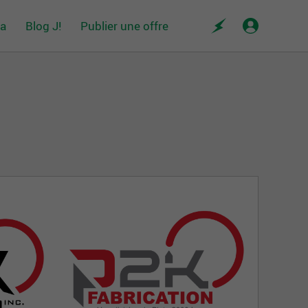
da
Blog J!
Publier une offre