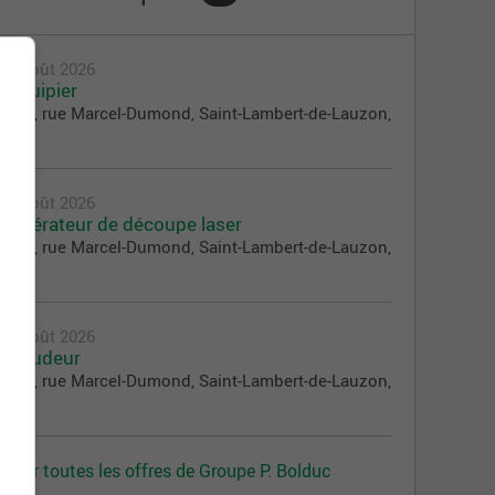
5 août 2026
Équipier
190, rue Marcel-Dumond, Saint-Lambert-de-Lauzon,
QC
5 août 2026
Opérateur de découpe laser
190, rue Marcel-Dumond, Saint-Lambert-de-Lauzon,
QC
3 août 2026
Soudeur
190, rue Marcel-Dumond, Saint-Lambert-de-Lauzon,
QC
Voir toutes les offres de Groupe P. Bolduc