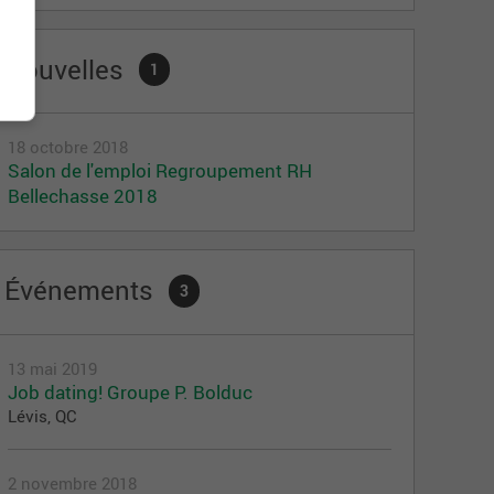
Nouvelles
1
18 octobre 2018
Salon de l'emploi Regroupement RH
Bellechasse 2018
Événements
3
13 mai 2019
Job dating! Groupe P. Bolduc
Lévis, QC
2 novembre 2018