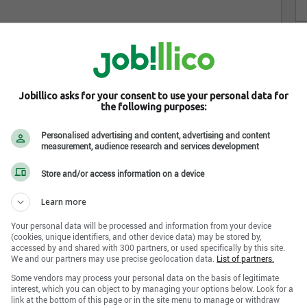
Jobillico asks for your consent to use your personal data for
tion métallique
the following purposes:
 domaine de la transformation métallique.
Personalised advertising and content, advertising and content
measurement, audience research and services development
frons une gamme complète de services de fabrication,
destinés à plusieurs secteurs d’activité.
Store and/or access information on a device
Learn more
caniques pour le coulage et la finition des planchers de
Your personal data will be processed and information from your device
ttoyage, trémies à béton et accessoires.
(cookies, unique identifiers, and other device data) may be stored by,
accessed by and shared with 300 partners, or used specifically by this site.
pements sportifs robustes.
We and our partners may use precise geolocation data.
List of partners.
érieur, casiers sportifs, buts de hockey et de soccer.
Some vendors may process your personal data on the basis of legitimate
interest, which you can object to by managing your options below. Look for a
traitance industrielle pour les fabricants d’équipements
link at the bottom of this page or in the site menu to manage or withdraw