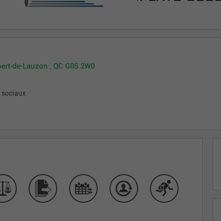
bert-de-Lauzon , QC G0S 2W0
x sociaux