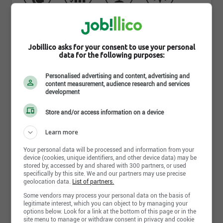
Jobillico asks for your consent to use your personal
data for the following purposes:
Personalised advertising and content, advertising and
content measurement, audience research and services
development
Store and/or access information on a device
Learn more
Qui sommes-nous
Your personal data will be processed and information from your
device (cookies, unique identifiers, and other device data) may be
stored by, accessed by and shared with 300 partners, or used
specifically by this site. We and our partners may use precise
Groupe Admior est une entreprise dynamique
geolocation data.
List of partners.
œuvrant dans le domaine des services
Some vendors may process your personal data on the basis of
administratifs (Comptabilité, Corporatif, Ressources
legitimate interest, which you can object to by managing your
options below. Look for a link at the bottom of this page or in the
Humaines, Marketing) auprès des entreprises,
site menu to manage or withdraw consent in privacy and cookie