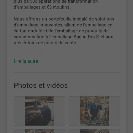
plus de 500 opérations de transformation
d'emballages et 63 moulins.
Nous offrons un portefeuille inégalé de solutions
d'emballage innovantes, allant de l'emballage en
carton ondulé et de l'emballage de produits de
consommation à l'emballage Bag-in-Box® et aux
présentoirs de points de vente.
L'économie circulaire étant au cœur de nos
activités, nous utilisons des matériaux
Lire la suite
renouvelables, recyclables et recyclés pour créer
des solutions d'emballage durables.
Photos et vidéos
En tant que partenaire de confiance d'entreprises
du monde entier, Smurfit Westrock se consacre à la
création de solutions de papier et d'emballage
efficaces et évolutives pour aider à résoudre des
problèmes d'emballage complexes.
Nous nous engageons à créer une valeur
significative pour nos actionnaires, nos clients, nos
employés et les communautés dans lesquelles