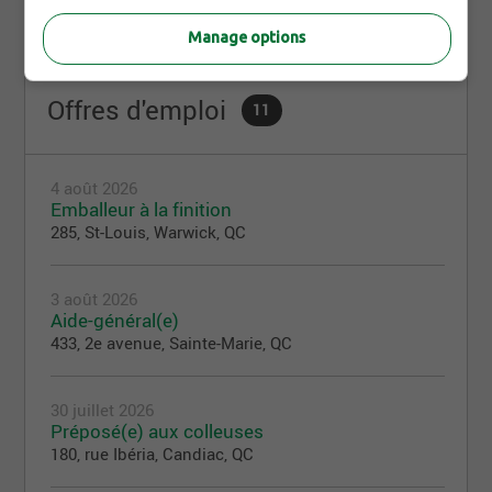
Manage options
Offres d'emploi
11
4 août 2026
Emballeur à la finition
285, St-Louis, Warwick, QC
3 août 2026
Aide-général(e)
433, 2e avenue, Sainte-Marie, QC
30 juillet 2026
Préposé(e) aux colleuses
180, rue Ibéria, Candiac, QC