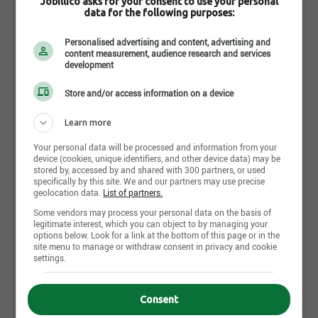
Jobillico asks for your consent to use your personal
data for the following purposes:
Lire la suite
Personalised advertising and content, advertising and
content measurement, audience research and services
development
Gestion des carrières
Store and/or access information on a device
WestRock, usine de Warwick, c'est un milieu de vie
dynamique où tous les employés ont une voix, qui
Learn more
propose une gamme complète d’avantages sociaux,
un programme d’amélioration reconnue mobilisant
Your personal data will be processed and information from your
plus de 200 employés, de la formation continue
device (cookies, unique identifiers, and other device data) may be
stored by, accessed by and shared with 300 partners, or used
ainsi que plusieurs possibilités d’avancement.
specifically by this site. We and our partners may use precise
geolocation data.
List of partners.
Dès l'embauche, les nouveaux employés sont
Some vendors may process your personal data on the basis of
legitimate interest, which you can object to by managing your
options below. Look for a link at the bottom of this page or in the
site menu to manage or withdraw consent in privacy and cookie
settings.
Partager cette page
Consent