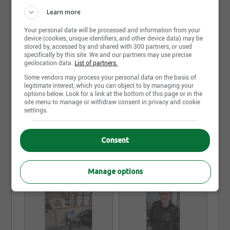
ou de réintégrer le marché du travail. Le C.A.R.E.
Learn more
permet également un arrimage entre les besoins de
Your personal data will be processed and information from your
main-d’œuvre des entreprises et les compétences
device (cookies, unique identifiers, and other device data) may be
stored by, accessed by and shared with 300 partners, or used
des travailleurs.
specifically by this site. We and our partners may use precise
geolocation data.
List of partners.
Lire la suite
Le C.A.R.E. Montmagny-L’Islet est la solution en
Some vendors may process your personal data on the basis of
legitimate interest, which you can object to by managing your
matière de placement de personnel dans la région
options below. Look for a link at the bottom of this page or in the
grâce à:
Photos et vidéos
site menu to manage or withdraw consent in privacy and cookie
settings.
Une expertise solide et des méthodes
innovatrices
Consent
Une approche professionnelle, structurée et
confidentielle
Un service personnalisé pour mieux vous
Manage options
accompagner
La conception de votre profil d’emploi pour
vous permettre d’orienter vos recherches vers
des postes qui sont en lien direct avec vos
attentes, vos valeurs et vos objectifs de carrière