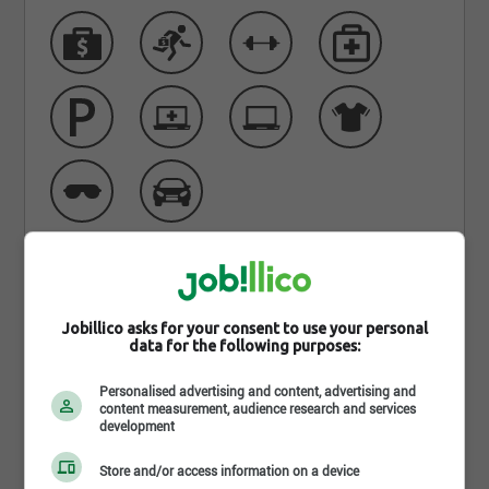
Qui sommes-nous
Jobillico asks for your consent to use your personal
data for the following purposes:
Le Centre d’aide et de recherche d’emploi
Montmagny-L’Islet (C.A.R.E.) est un organisme à but
Personalised advertising and content, advertising and
content measurement, audience research and services
non lucratif qui a pour mission de venir en aide à
development
toute personne adulte dans sa démarche de
Store and/or access information on a device
recherche d’emploi afin de lui permettre d’intégrer