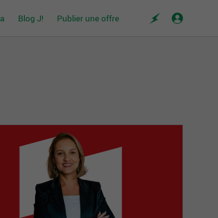
da
Blog J!
Publier une offre