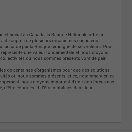
ion
torat
 et social au Canada, la Banque Nationale offre un
on aide auprès de plusieurs organismes canadiens
ppui accordé par la Banque témoigne de ses valeurs. Pour
SE) représente une valeur fondamentale et nous croyons
 collectivités où nous sommes présents vont de pair.
les de centaines d’organismes pour que des solutions
ctivités où nous sommes présents, et ce, notamment en ce
veloppement, nous croyons important d’unir nos forces aux
é, d’être éduqués et d’être mobilisés dans leur