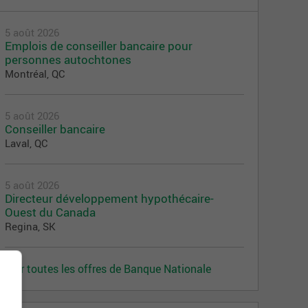
5 août 2026
Emplois de conseiller bancaire pour
personnes autochtones
Montréal, QC
5 août 2026
Conseiller bancaire
Laval, QC
5 août 2026
Directeur développement hypothécaire-
Ouest du Canada
Regina, SK
Voir toutes les offres de Banque Nationale