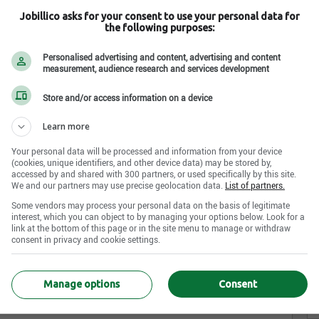
Jobillico asks for your consent to use your personal data for
t passionnés
dans une culture qui valorise la
complicité,
the following purposes:
réaliser de grandes choses et avoir un
impact positif
Personalised advertising and content, advertising and content
measurement, audience research and services development
Store and/or access information on a device
Learn more
nale
Your personal data will be processed and information from your device
(cookies, unique identifiers, and other device data) may be stored by,
accessed by and shared with 300 partners, or used specifically by this site.
We and our partners may use precise geolocation data.
List of partners.
Some vendors may process your personal data on the basis of legitimate
ilieux stimulants : nos succursales, centres d’appels et
interest, which you can object to by managing your options below. Look for a
nos bureaux corporatifs accueillent notre passion et notre
link at the bottom of this page or in the site menu to manage or withdraw
és le permettent.
consent in privacy and cookie settings.
Manage options
Consent
explorer les différentes expertises financières et faire