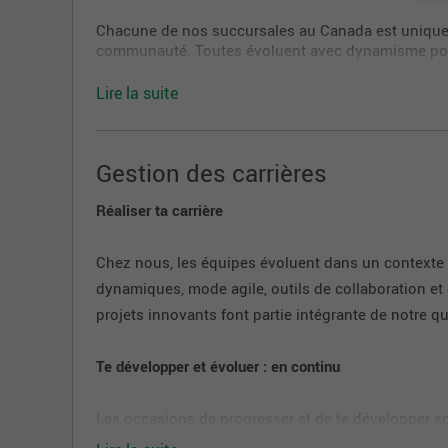
Chacune de nos succursales au Canada est unique p
communauté. Toutes évoluent avec dynamisme pour a
Nos centres d'appels
Lire la suite
Véritables portes d'entrée à la Banque, notre vingt
de nombreuses possibilités de cheminement de carri
Gestion des carrières
des rôles spécialisés. Chaque centre a sa spécialité
financement, le courtage, l'assurance, le recouvreme
technologique.
Réaliser ta carrière
Notre nouveau siège social
Chez nous, les équipes évoluent dans un contexte s
dynamiques, mode agile, outils de collaboration et 
Rendez-vous à Montréal, à la Place Banque National
être WELL, nos locaux sont à la fine pointe de la
projets innovants font partie intégrante de notre qu
dynamiques de travail pour favoriser la collaboratio
Te développer et évoluer : en continu
Développé en prévoyant le mode de travail hybride,
personnel pour profiter de ses installations dynam
Les occasions de progresser et de te développer s
dans ta carrière. Ceci peut se traduire par :