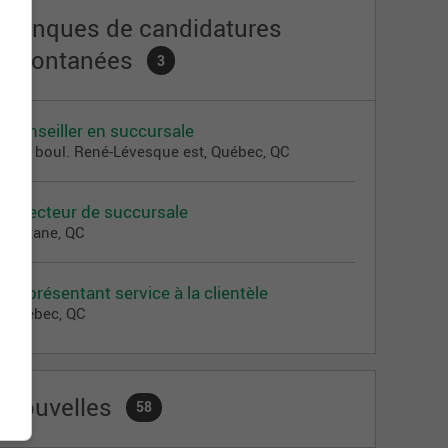
Banques de candidatures
spontanées
3
Conseiller en succursale
900 boul. René-Lévesque est, Québec, QC
Directeur de succursale
Matane, QC
Représentant service à la clientèle
Québec, QC
Nouvelles
58