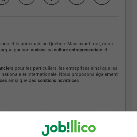
ada et la principale au Québec. Mais avant tout, nous
marque par son
audace
, sa
culture entrepreneuriale
et
anciers
pour les particuliers, les entreprises ainsi que les
lle nationale et internationale. Nous proposons également
nces
ainsi que des
solutions novatrices
environnement inclusif et stimulant
qui prône la flexibilité
ts qui font la différence
pour notre clientèle, nos
sion de te consacrer à ce qui te tient à cœur.