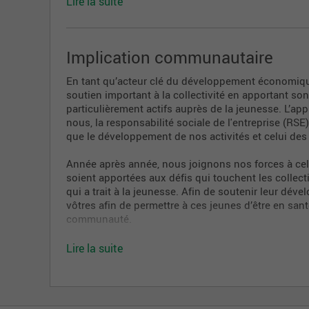
Lire la suite
De l'apprentissage dans l'action et de la format
Du codéveloppement ou du jumelage
Implication communautaire
De l'accompagnement professionnel ou du men
Des journées carrières internes
En tant qu’acteur clé du développement économique
soutien important à la collectivité en apportant s
Des tribunes pour échanger avec nos leaders
particulièrement actifs auprès de la jeunesse. L’a
nous, la responsabilité sociale de l'entreprise (R
que le développement de nos activités et celui des
Année après année, nous joignons nos forces à cel
soient apportées aux défis qui touchent les colle
qui a trait à la jeunesse. Afin de soutenir leur dé
vôtres afin de permettre à ces jeunes d’être en sant
communauté.
Lire la suite