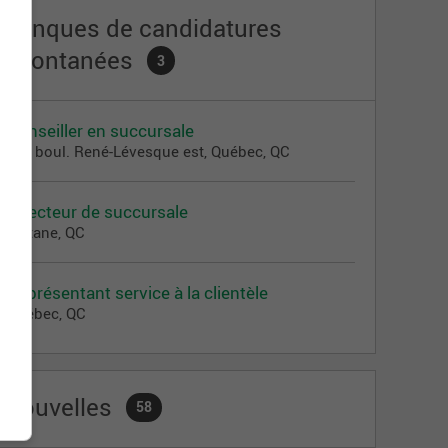
Banques de candidatures
spontanées
3
Conseiller en succursale
900 boul. René-Lévesque est, Québec, QC
Directeur de succursale
Matane, QC
Représentant service à la clientèle
Québec, QC
Nouvelles
58