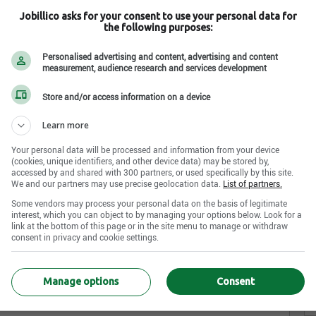
Jobillico asks for your consent to use your personal data for
t passionnés
dans une culture qui valorise la
complicité,
the following purposes:
réaliser de grandes choses et avoir un
impact positif
Personalised advertising and content, advertising and content
measurement, audience research and services development
Store and/or access information on a device
Learn more
nale
Your personal data will be processed and information from your device
(cookies, unique identifiers, and other device data) may be stored by,
accessed by and shared with 300 partners, or used specifically by this site.
We and our partners may use precise geolocation data.
List of partners.
Some vendors may process your personal data on the basis of legitimate
ilieux stimulants : nos succursales, centres d’appels et
interest, which you can object to by managing your options below. Look for a
nos bureaux corporatifs accueillent notre passion et notre
link at the bottom of this page or in the site menu to manage or withdraw
és le permettent.
consent in privacy and cookie settings.
Manage options
Consent
explorer les différentes expertises financières et faire