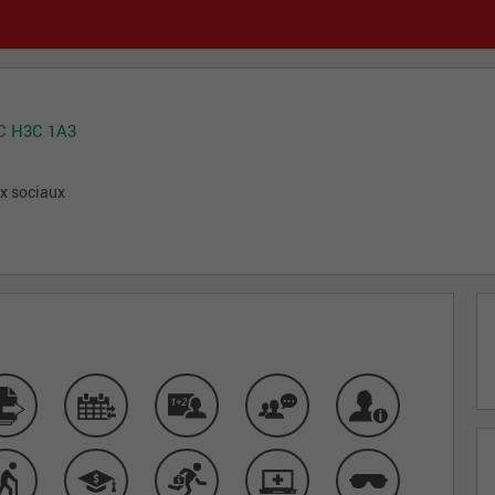
QC H3C 1A3
ux sociaux