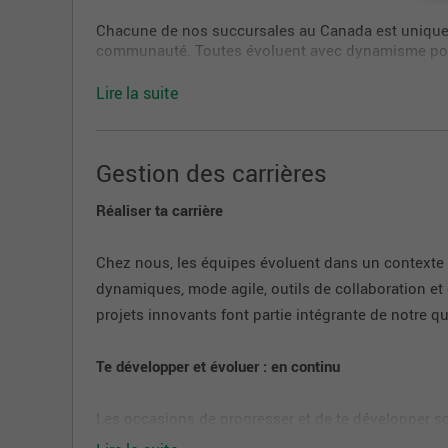
Chacune de nos succursales au Canada est unique p
communauté. Toutes évoluent avec dynamisme pour a
Nos centres d'appels
Lire la suite
Véritables portes d'entrée à la Banque, notre vingt
de nombreuses possibilités de cheminement de carri
Gestion des carrières
des rôles spécialisés. Chaque centre a sa spécialité
financement, le courtage, l'assurance, le recouvreme
technologique.
Réaliser ta carrière
Notre nouveau siège social
Chez nous, les équipes évoluent dans un contexte s
dynamiques, mode agile, outils de collaboration et 
Rendez-vous à Montréal, à la Place Banque National
être WELL, nos locaux sont à la fine pointe de la
projets innovants font partie intégrante de notre qu
dynamiques de travail pour favoriser la collaboratio
Te développer et évoluer : en continu
Développé en prévoyant le mode de travail hybride,
personnel pour profiter de ses installations dynam
Les occasions de progresser et de te développer s
dans ta carrière. Ceci peut se traduire par :