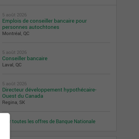
5 août 2026
Emplois de conseiller bancaire pour
personnes autochtones
Montréal, QC
5 août 2026
Conseiller bancaire
Laval, QC
5 août 2026
Directeur développement hypothécaire-
Ouest du Canada
Regina, SK
Voir toutes les offres de Banque Nationale