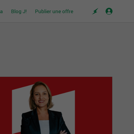
da
Blog J!
Publier une offre