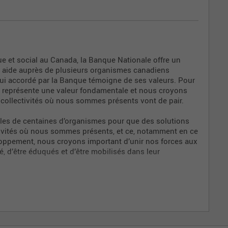
ion
torat
 et social au Canada, la Banque Nationale offre un
on aide auprès de plusieurs organismes canadiens
ppui accordé par la Banque témoigne de ses valeurs. Pour
SE) représente une valeur fondamentale et nous croyons
 collectivités où nous sommes présents vont de pair.
les de centaines d’organismes pour que des solutions
ctivités où nous sommes présents, et ce, notamment en ce
veloppement, nous croyons important d’unir nos forces aux
é, d’être éduqués et d’être mobilisés dans leur