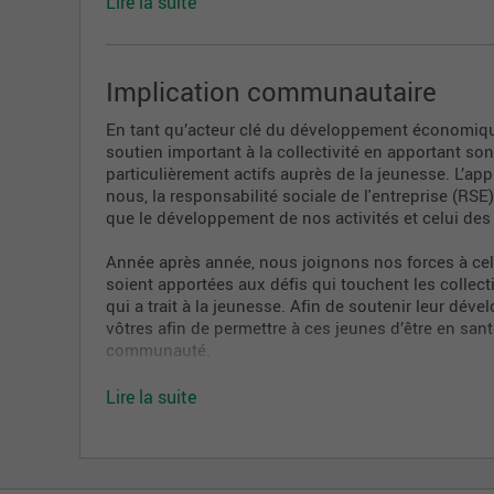
Lire la suite
De l'apprentissage dans l'action et de la format
Du codéveloppement ou du jumelage
Implication communautaire
De l'accompagnement professionnel ou du men
Des journées carrières internes
En tant qu’acteur clé du développement économique
soutien important à la collectivité en apportant s
Des tribunes pour échanger avec nos leaders
particulièrement actifs auprès de la jeunesse. L’a
nous, la responsabilité sociale de l'entreprise (R
que le développement de nos activités et celui des
Année après année, nous joignons nos forces à cel
soient apportées aux défis qui touchent les colle
qui a trait à la jeunesse. Afin de soutenir leur dé
vôtres afin de permettre à ces jeunes d’être en sant
communauté.
Lire la suite