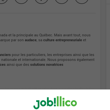
ada et la principale au Québec. Mais avant tout, nous
marque par son
audace
, sa
culture entrepreneuriale
et
anciers
pour les particuliers, les entreprises ainsi que les
lle nationale et internationale. Nous proposons également
nces
ainsi que des
solutions novatrices
environnement inclusif et stimulant
qui prône la flexibilité
ts qui font la différence
pour notre clientèle, nos
sion de te consacrer à ce qui te tient à cœur.