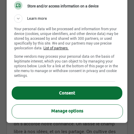
de faire pousser de beaux et grands projets qui
Store and/or access information on a device
assurent un avenir fructueux pour notre coop.
Learn more
Your personal data will be processed and information from your
device (cookies, unique identifiers, and other device data) may be
stored by, accessed by and shared with 300 partners, or used
specifically by this site. We and our partners may use precise
geolocation data.
List of partners.
Some vendors may process your personal data on the basis of
Voir toutes les photos et vidéos de Avantis
legitimate interest, which you can object to by managing your
Coopérative
options below. Look for a link at the bottom of this page or in the
site menu to manage or withdraw consent in privacy and cookie
settings.
Environnement de travail
Consent
Chez Avantis, on travaille chaque jour dans un
milieu empreint de bienveillance et de
Manage options
courtoisie. On est à l'écoute les uns des autres et
on s'accorde notre confiance. On laisse le champ
libre à nos idées, et on les partage.
On cultive des