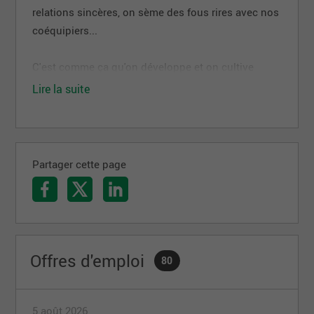
relations sincères, on sème des fous rires avec nos
coéquipiers...
C'est comme ça qu'on développe et on cultive
ensemble le bel esprit de famille qui nous
Lire la suite
caractérise!
Partager cette page
Offres d'emploi
80
5 août 2026