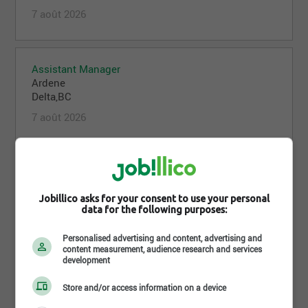
7 août 2026
Assistant Manager
Ardene
Delta,BC
7 août 2026
Assistant(e) gérant(e)
Ardene
Delta,BC
Jobillico asks for your consent to use your personal
data for the following purposes:
7 août 2026
Personalised advertising and content, advertising and
content measurement, audience research and services
development
Associé(e) aux ventes
Ardene
Store and/or access information on a device
Montréal,QC