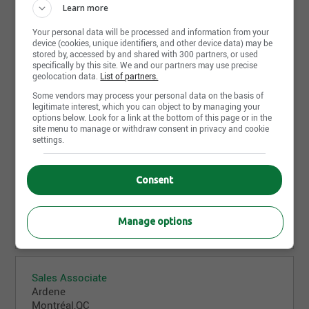
Learn more
7 août 2026
Your personal data will be processed and information from your
device (cookies, unique identifiers, and other device data) may be
stored by, accessed by and shared with 300 partners, or used
specifically by this site. We and our partners may use precise
Associé(e) aux ventes
geolocation data.
List of partners.
Ardene
Some vendors may process your personal data on the basis of
Belleville,ON
legitimate interest, which you can object to by managing your
options below. Look for a link at the bottom of this page or in the
7 août 2026
site menu to manage or withdraw consent in privacy and cookie
settings.
Sales Associate
Consent
Ardene
Vancouver,BC
7 août 2026
Manage options
Sales Associate
Ardene
Montréal,QC