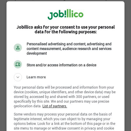
vente sans souci. Ils portent le sceau d’une finition
et d’une durabilité exemplaires. Voilà comment
Amisco se détache du peloton des fabricants de
son industrie.
Jobillico asks for your consent to use your personal
data for the following purposes:
Travailler chez Amisco
Lire la suite
Personalised advertising and content, advertising and
Depuis sa fondation en 1954, Amisco a su se tailler
content measurement, audience research and services
une place de choix sur le marché nord-américain de
development
Photos et vidéos
l’industrie du meuble. Ses produits conçus pour
répondre aux besoins et aux goûts des
Store and/or access information on a device
consommateurs ainsi que son programme de
personnalisation ont bâti sa renommée au fil des
Learn more
années.
Your personal data will be processed and information from your
Amisco encourage le travail d’équipe, la créativité,
device (cookies, unique identifiers, and other device data) may be
stored by, accessed by and shared with 300 partners, or used
l’esprit d’initiative et l’intégrité! L’engagement de
specifically by this site. We and our partners may use precise
tous ses employés, tel qu’en témoigne l’obtention
geolocation data.
List of partners.
de la reconnaissance société les mieux gérées,
Some vendors may process your personal data on the basis of
constitue le gage de sa réussite.
legitimate interest, which you can object to by managing your
options below. Look for a link at the bottom of this page or in the
Vous désirez évoluer au sein d’une équipe
site menu to manage or withdraw consent in privacy and cookie