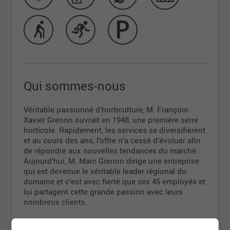
Qui sommes-nous
Véritable passionné d’horticulture, M. François-
Xavier Grenon ouvrait en 1948, une première serre
horticole. Rapidement, les services se diversifièrent
et au cours des ans, l’offre n’a cessé d’évoluer afin
de répondre aux nouvelles tendances du marché.
Aujourd’hui, M. Marc Grenon dirige une entreprise
qui est devenue le véritable leader régional du
domaine et c’est avec fierté que ses 45 employés et
lui partagent cette grande passion avec leurs
nombreux clients.
Notre équipe