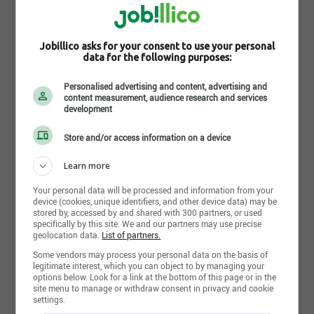
Lire la suite
Aménagement Grenon propose une équipe
chevronnée de 45 personnes qui compte des
spécialistes en architecture, en paysagement, en
Jobillico asks for your consent to use your personal
Photos et vidéos
data for the following purposes:
horticulture et en travaux divers. Tous nos
employés sont certifiés et qualifiés dans chacune
de leur spécialité respective.
Personalised advertising and content, advertising and
content measurement, audience research and services
development
Store and/or access information on a device
Learn more
Your personal data will be processed and information from your
device (cookies, unique identifiers, and other device data) may be
stored by, accessed by and shared with 300 partners, or used
specifically by this site. We and our partners may use precise
geolocation data.
List of partners.
Some vendors may process your personal data on the basis of
legitimate interest, which you can object to by managing your
options below. Look for a link at the bottom of this page or in the
Partager cette page
site menu to manage or withdraw consent in privacy and cookie
settings.