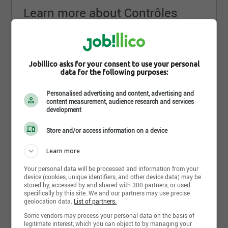
Learn more about Contrôles
B.V.L. Ltée
Établi depuis 30 ans dans les systèmes de contrôle
de boisson et la fabrication des unités
Jobillico asks for your consent to use your personal
réfrigérantes. Contrôles B.V.L. se distinguent par la
data for the following purposes:
gamme des produits offerts, le service après vente
et notre développement constant pour être à la fine
Personalised advertising and content, advertising and
content measurement, audience research and services
pointe de la technologie. Contrôles B.V.L.
development
promouvoit ses produits avec les distributeurs à
travers le Canada, les États-unis et le Mexique.
Store and/or access information on a device
Le soutien technique est offert à notre clientèle par
Learn more
la présence d’un technicien ou par appel
téléphonique. Notre service de qualité et nos
Your personal data will be processed and information from your
clients satisfaits font de nous une compagnie de
Read more
device (cookies, unique identifiers, and other device data) may be
confiance.
stored by, accessed by and shared with 300 partners, or used
specifically by this site. We and our partners may use precise
geolocation data.
List of partners.
Carrières
Photos and videos
Some vendors may process your personal data on the basis of
legitimate interest, which you can object to by managing your
Nous sommes une équipe dynamique en pleine