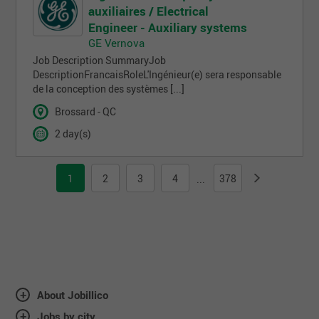
auxiliaires / Electrical
Engineer - Auxiliary systems
GE Vernova
Job Description SummaryJob
DescriptionFrancaisRoleL'Ingénieur(e) sera responsable
de la conception des systèmes [...]
Brossard - QC
2 day(s)
1
2
3
4
378
...
About Jobillico
Jobs by city