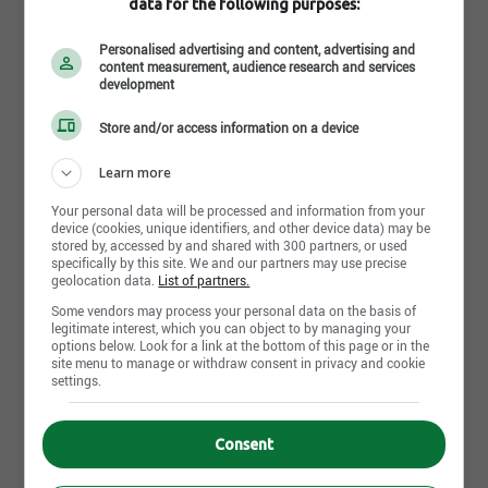
data for the following purposes:
mécanique avec 5-10 d'expérience en conception de
turbine ou alternateur pour les centrales
Personalised advertising and content, advertising and
hydroélectriques. [...]
content measurement, audience research and services
development
Brossard - QC
Store and/or access information on a device
2 weeks ago
Learn more
How do you find
Your personal data will be processed and information from your
device (cookies, unique identifiers, and other device data) may be
this search?
stored by, accessed by and shared with 300 partners, or used
specifically by this site. We and our partners may use precise
geolocation data.
List of partners.
Some vendors may process your personal data on the basis of
legitimate interest, which you can object to by managing your
options below. Look for a link at the bottom of this page or in the
site menu to manage or withdraw consent in privacy and cookie
settings.
Send my response
Consent
C&C Quality Operations Leader