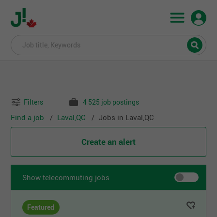
Filters
4 525 job postings
Find a job
Laval,QC
Jobs in Laval,QC
Create an alert
Show telecommuting jobs
Featured