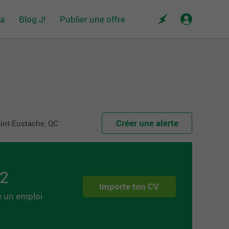
da
Blog J!
Publier une offre
Créer une alerte
int-Eustache, QC
 2
Importe ton CV
e un emploi