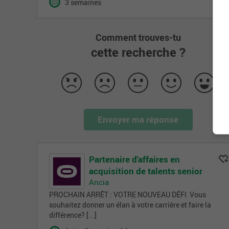
3 semaines
Comment trouves-tu
cette recherche ?
Envoyer ma réponse
Partenaire d'affaires en
acquisition de talents senior
Ancia
PROCHAIN ARRÊT : VOTRE NOUVEAU DÉFI Vous
souhaitez donner un élan à votre carrière et faire la
différence? [...]