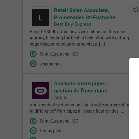
Retail Sales Associate,
Promenades St-Eustache
Best Buy Express
Req Id: 430907 Join us as we embark on this new
journey, blending the best in tech retail with cutting-
edge telecommunications services. [...]
Saint-Eustache - QC
3 semaines
Analyste stratégique -
gestion de l'inventaire
Ancia
Vous souhaitez donner un élan à votre carrière et faire
la différence? Participez à l’électrification des [...]
Saint-Eustache - QC
Temps plein