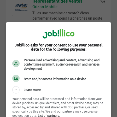
Représentant des ventes
Orizon Mobile
Tu es une machine de vente? Viens
performer avec nous! Tu cherches un poste
stimulant dans le domaine des ventes et des
télécommunications ? [...]
Québec - QC
Temps plein
Jobillico asks for your consent to use your personal
data for the following purposes:
12 jour(s)
Personalised advertising and content, advertising and
content measurement, audience research and services
development
Comment trouves-tu
cette recherche ?
Store and/or access information on a device
Learn more
Your personal data will be processed and information from your
device (cookies, unique identifiers, and other device data) may be
stored by, accessed by and shared with 300 partners, or used
specifically by this site. We and our partners may use precise
Envoyer ma réponse
geolocation data.
List of partners.