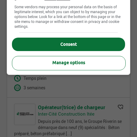
Some vendors may process your personal data on the basis of
legitimate interest, which you can object to by managing your
options below. Look for a link at the bottom of this page or in the
site menu to manage or withdraw consent in privacy and cookie
Chauffeur(euse) de camion 12
settings.
roues
Inter-Cité Construction ltée
Consent
Depuis près de 100 ans, le Groupe Riverin se démarque
dans neuf (9) spécialités : Béton préparé, béton
préfabriqué [...]
Manage options
Québec - QC
Temps plein
3 semaines
Opérateur(trice) de chargeur
Inter-Cité Construction ltée
Depuis près de 100 ans, le Groupe Riverin se
démarque dans neuf (9) spécialités : Béton
préparé, béton préfabriqué [...]