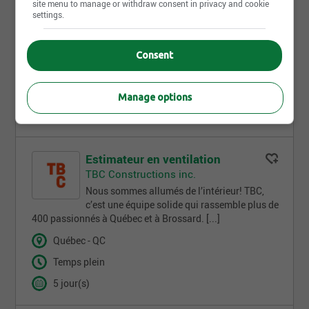
site menu to manage or withdraw consent in privacy and cookie
TBC Constructions inc.
settings.
Nous sommes allumés de l’intérieur! TBC est
avant tout une organisation humaine, à
l’écoute de ses employés et de ses clients. [...]
Consent
Québec - QC
Temps plein
Manage options
4 jour(s)
Estimateur en ventilation
TBC Constructions inc.
Nous sommes allumés de l’intérieur! TBC,
c’est une équipe solide qui rassemble plus de
400 passionnés à Québec et à Brossard. [...]
Québec - QC
Temps plein
5 jour(s)