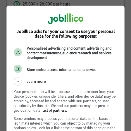
25.00$ à 28.00$ par heure
Québec - QC
Temps plein
6 jour(s)
Jobillico asks for your consent to use your personal
data for the following purposes:
Personalised advertising and content, advertising and
Comment trouves-tu
content measurement, audience research and services
development
cette recherche ?
Store and/or access information on a device
Learn more
Your personal data will be processed and information from your
device (cookies, unique identifiers, and other device data) may be
Envoyer ma réponse
stored by, accessed by and shared with 300 partners, or used
specifically by this site. We and our partners may use precise
geolocation data.
List of partners.
Some vendors may process your personal data on the basis of
legitimate interest, which you can object to by managing your
Estimateur en plomberie
options below. Look for a link at the bottom of this page or in the