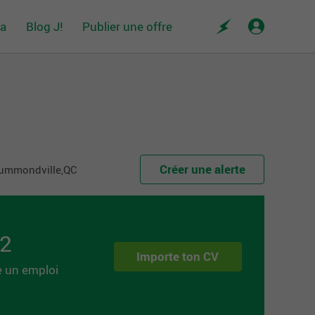
da
Blog J!
Publier une offre
Créer une alerte
rummondville,QC
 2
Importe ton CV
e un emploi