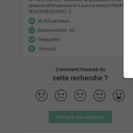
semaine (42H/semaine en 3 jours et demi) À PROPOS
DE ECOFIB ÉCOFIB [...]
20.00$ par heure
Drummondville - QC
Temps plein
10 jour(s)
Comment trouves-tu
cette recherche ?
Envoyer ma réponse