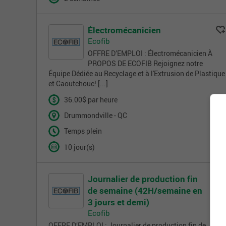
Électromécanicien
Ecofib
OFFRE D’EMPLOI : Électromécanicien À
PROPOS DE ECOFIB Rejoignez notre
Équipe Dédiée au Recyclage et à l'Extrusion de Plastique
et Caoutchouc! [...]
36.00$ par heure
Drummondville - QC
Temps plein
10 jour(s)
Journalier de production fin
de semaine (42H/semaine en
3 jours et demi)
Ecofib
OFFRE D’EMPLOI : Journalier de production fin de