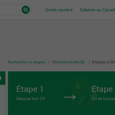
Guide carrière
Salaires au Cana
Recherche un emploi
Drummondville,QC
Emplois à D
→
Étape 1
Étape
Dépose ton CV
On te trouv