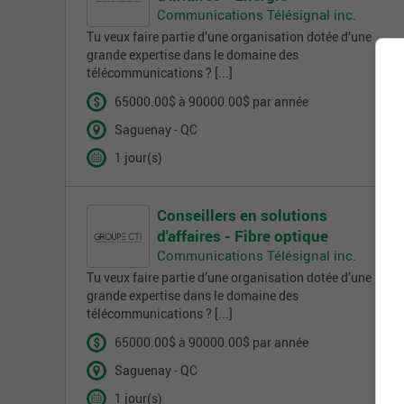
Communications Télésignal inc.
Tu veux faire partie d’une organisation dotée d’une
grande expertise dans le domaine des
télécommunications ? [...]
65000.00$ à 90000.00$ par année
Saguenay - QC
1 jour(s)
Conseillers en solutions
d'affaires - Fibre optique
Communications Télésignal inc.
Tu veux faire partie d’une organisation dotée d’une
grande expertise dans le domaine des
télécommunications ? [...]
65000.00$ à 90000.00$ par année
Saguenay - QC
1 jour(s)