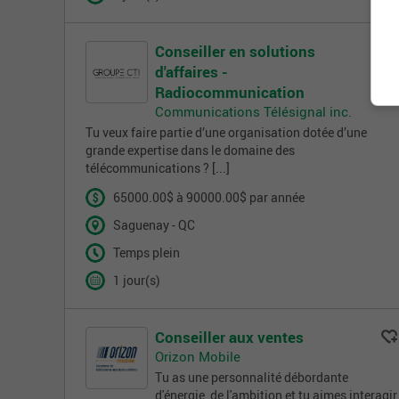
Conseiller en solutions
d'affaires -
Radiocommunication
Communications Télésignal inc.
Tu veux faire partie d’une organisation dotée d’une
grande expertise dans le domaine des
télécommunications ? [...]
65000.00$ à 90000.00$ par année
Saguenay - QC
Temps plein
1 jour(s)
Conseiller aux ventes
Orizon Mobile
Tu as une personnalité débordante
d'énergie, de l'ambition et tu aimes interagir