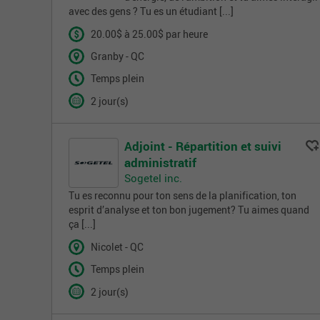
avec des gens ? Tu es un étudiant [...]
20.00$ à 25.00$ par heure
Granby - QC
Temps plein
2 jour(s)
Adjoint - Répartition et suivi
administratif
Sogetel inc.
Tu es reconnu pour ton sens de la planification, ton
esprit d’analyse et ton bon jugement? Tu aimes quand
ça [...]
Nicolet - QC
Temps plein
2 jour(s)