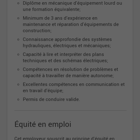
Diplôme en mécanique d'équipement lourd ou
Ce que tu feras :
une formation équivalente;
Diagnostiquer, réparer et entretenir les
Minimum de 3 ans d'expérience en
équipements de construction, y compris mais
maintenance et réparation d'équipements de
sans s'y limiter, les pelles mécaniques, les
construction;
plateformes élévatrices, les chargeurs et les
plaques vibrantes;
Connaissance approfondie des systèmes
hydrauliques, électriques et mécaniques;
Effectuer des inspections régulières et des
entretiens préventifs;
Capacité à lire et interpréter des plans
techniques et des schémas électriques;
Identifier et résoudre les problèmes
mécaniques et électriques;
Compétences en résolution de problèmes et
capacité à travailler de manière autonome;
Tenir des dossiers précis des réparations et des
entretiens effectués;
Excellentes compétences en communication et
en travail d'équipe;
Collaborer avec l'équipe pour assurer une
gestion efficace de la flotte;
Permis de conduire valide.
Maintenir un environnement de travail propre et
sûr, en respectant les normes de sécurité de
l'entreprise.
Équité en emploi
Ce que nous recherchons :
Cet employeur souscrit au principe d'équité en