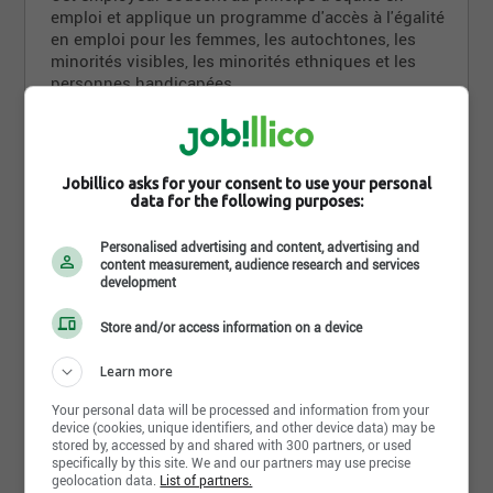
emploi et applique un programme d'accès à l'égalité
Sens de l'organisation, fiabilité et esprit
en emploi pour les femmes, les autochtones, les
d'équipe;
minorités visibles, les minorités ethniques et les
Une personne qui recherche
un emploi stable et
personnes handicapées
à long terme
;
Une personne motivée à apprendre dans un
environnement dynamique.
Exigences
Jobillico asks for your consent to use your personal
data for the following purposes:
Ce que nous offrons :
Niveau d'études
Emploi permanent, temps plein (40 h/semaine,
Personalised advertising and content, advertising and
non déterminé
content measurement, audience research and services
du lundi au vendredi)
;
development
Possibilité de temps supplémentaire;
Diplôme
Store and/or access information on a device
Salaire compétif dans le marché;
non déterminé
Possibilité d'assurances collectives et
Learn more
cottisation au REER;
Années d'expérience
Your personal data will be processed and information from your
Environnement dynamique et positif;
3-5 années
device (cookies, unique identifiers, and other device data) may be
Clients variés, travail sans routine;
stored by, accessed by and shared with 300 partners, or used
specifically by this site. We and our partners may use precise
Langues écrites
Possibilité de croissance au sein de
geolocation data.
List of partners.